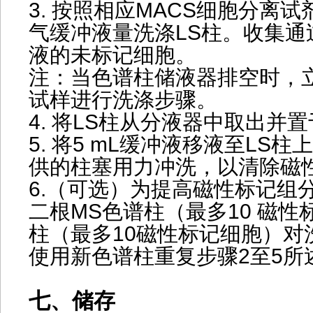
3. 按照相应MACS细胞分离
气缓冲液量洗涤LS柱。收集通
液的未标记细胞。
注：当色谱柱储液器排空时，
试样进行洗涤步骤。
4. 将LS柱从分液器中取出并
5. 将5 mL缓冲液移液至LS
供的柱塞用力冲洗，以清除磁
6.（可选）为提高磁性标记组
二根MS色谱柱（最多10 磁性
柱（最多10磁性标记细胞）对
使用新色谱柱重复步骤2至5所
七、储存