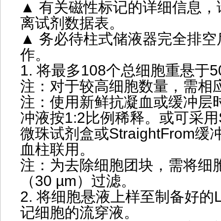
▲ 有关磁性标记的详细信息，
离试剂数据表。
▲ 务必待柱式储液器完全排空
作。
1. 将最多108个总细胞重悬于5
注：对于较高细胞数量，需相
注：使用新鲜抗凝血或缓冲层
冲液按1:2比例稀释。或可采用Str
微珠试剂盒或StraightFro
血柱联用。
注：为去除细胞团块，需将细
（30 µm）过滤。
2. 将细胞悬液上样至制备好的
记细胞的流穿液。