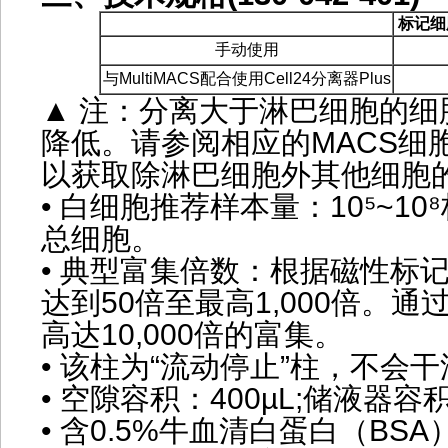
标记细
手动使用
与MultiMACS配合使用Cell24分离器Plus
▲ 注：分离大于淋巴细胞的细
降低。请参阅相应的MACS细
以获取除淋巴细胞外其他细胞
• 白细胞推荐样本量：10⁵~10⁸标
总细胞。
• 典型富集倍数：根据磁性标
达到50倍至最高1,000倍。
高达10,000倍的富集。
• 该柱为“流动停止”柱，不会
• 空隙容积：400µL;储液器容
• 含0.5%牛血清白蛋白（BS