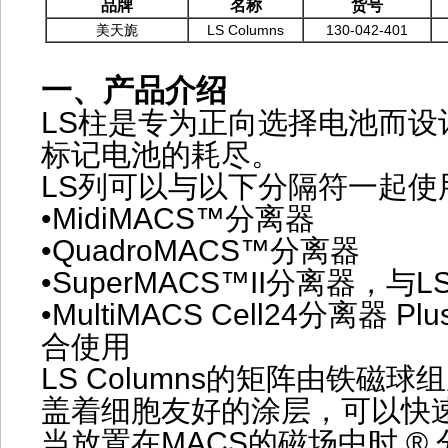
品牌
名称
货号
美天旎
LS Columns
130-042-401
一、产品介绍
LS柱是专为正向选择电池而设
标记电池的耗尽。
LS列可以与以下分隔符一起使
•MidiMACS™分离器
•QuadroMACS™分离器
•SuperMACS™II分离器，
•MultiMACS Cell24分离器
合使用
LS Columns的矩阵由铁磁
盖着细胞友好的涂层，可以快
当放置在MACS的磁场中时 ®