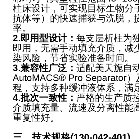
柱床设计，可实现目标生物分
抗体等）的快速捕获与洗脱，
率。
2.
即用型设计：
每支层析柱为
即用，无需手动填充介质，减
染风险，节省实验准备时间。
3.
兼容性广泛：
适配美天旎自
AutoMACS® Pro Separa
程，支持多种缓冲液体系，满
4.
批次一致性：
严格的生产质
介质填充量、流速及分离性能
重复性好。
三、技术规格(130-042-401)